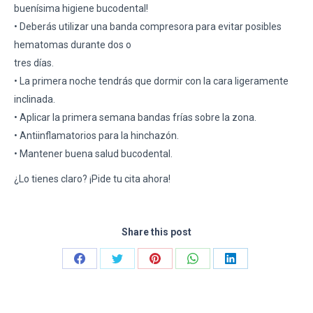
buenísima higiene bucodental!
• Deberás utilizar una banda compresora para evitar posibles
hematomas durante dos o
tres días.
• La primera noche tendrás que dormir con la cara ligeramente
inclinada.
• Aplicar la primera semana bandas frías sobre la zona.
• Antiinflamatorios para la hinchazón.
• Mantener buena salud bucodental.
¿Lo tienes claro? ¡Pide tu cita ahora!
Share this post
Share
Share
Share
Share
Share
on
on
on
on
on
Facebook
Twitter
Pinterest
WhatsApp
LinkedIn