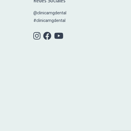
Redes Sociales
@clinicamgdental
#clinicamgdental