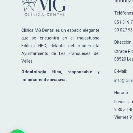
Informac
Teléfonos
651 519 
93 027 96
Clínica MG Dental es un espacio elegante
que se encuentra en el majestuoso
Dirección:
Edificio NEC, delante del modernista
Ctrade Rib
Ayuntamiento de Les Franqueses del
08520 Les
Vallès.
E-Mail:
Odontología ética, responsable y
mínimamente invasiva.
info@clin
Horario
Lunes · J
9:30 a 14h
Viernes 9