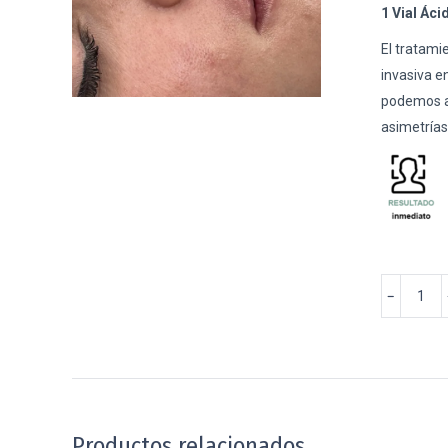
1 Vial Áci
El tratami
invasiva e
podemos ap
asimetrías
1
﹣
Vial
Ácido
Hialuronic
Labios
cantidad
Productos relacionados