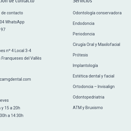
ión de contacto
Servicios
 de contacto
Odontología conservadora
704 WhatsApp
Endodoncia
 97
Periodoncia
Cirugía Oral y Maxilofacial
es nº 4 Local 3-4
Prótesis
 Franqueses del Vallès
Implantología
Estética dental y facial
icamgdental.com
Ortodoncia – Invisalign
Odontopedriatria
ueves
ATM y Bruxismo
 y 15 a 20h
:30h a 14:30h