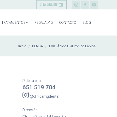
CITA ONLINE
Instagram
Facebook
YouTube
page
page
page
TRATAMIENTOS
REGALA MG
CONTACTO
BLOG
opens
opens
opens
in
in
in
new
new
new
Estás aquí:
Inicio
TIENDA
1 Vial Ácido Hialuronico Labios
window
window
window
Pide tu cita
651 519 704
@clinicamgdental
Dirección:
Ctrade Ribes nº 4 Local 3-4