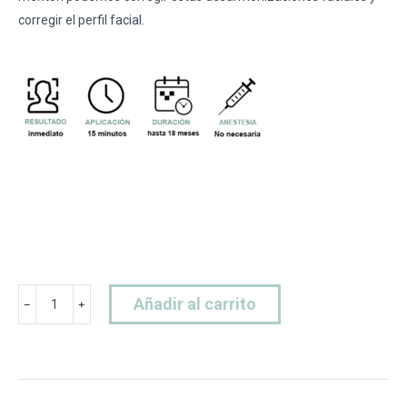
corregir el perfil facial.
Ácido
Añadir al carrito
﹣
﹢
Hialuronico
Mentón
cantidad