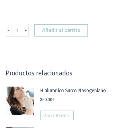
Mesoterapia
Añadir al carrito
﹣
﹢
cantidad
Productos relacionados
Hialuronico Surco Nasogeniano
350,00
€
Añadir al carrito