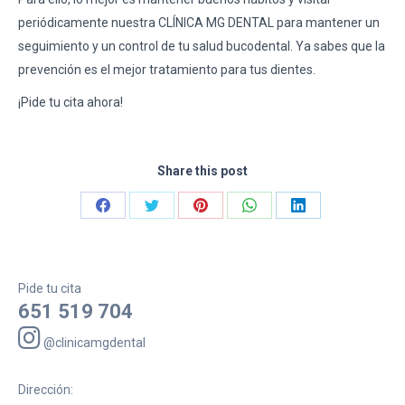
periódicamente nuestra CLÍNICA MG DENTAL para mantener un
seguimiento y un control de tu salud bucodental. Ya sabes que la
prevención es el mejor tratamiento para tus dientes.
¡Pide tu cita ahora!
Share this post
Share
Share
Share
Share
Share
on
on
on
on
on
Facebook
Twitter
Pinterest
WhatsApp
LinkedIn
Pide tu cita
651 519 704
@clinicamgdental
Dirección: