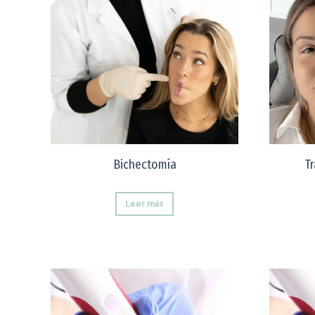
Bichectomía
T
Leer más