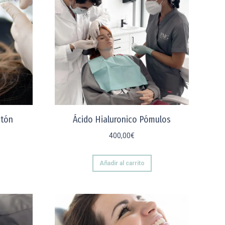
ntón
Ácido Hialuronico Pómulos
400,00
€
Añadir al carrito